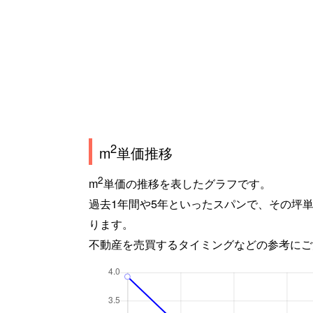
2
m
単価推移
2
m
単価の推移を表したグラフです。
過去1年間や5年といったスパンで、その坪
ります。
不動産を売買するタイミングなどの参考にご