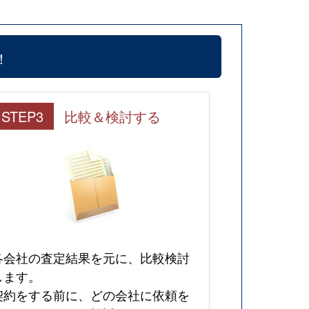
！
STEP3
比較＆検討する
各会社の査定結果を元に、比較検討
します。
契約をする前に、どの会社に依頼を