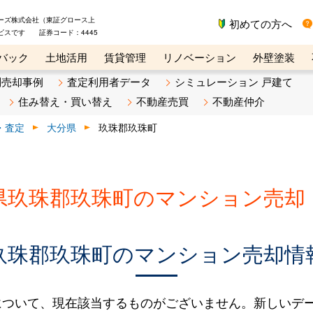
ーズ株式会社（東証グロース上
初めての方へ
ビスです 証券コード：4445
バック
土地活用
賃貸管理
リノベーション
外壁塗装
ライン講座
リビンマガジンBiz
不動産売却ご相談デスク
別売却事例
査定利用者データ
シミュレーション 戸建て
住み替え・買い替え
不動産売買
不動産仲介
・査定
大分県
玖珠郡玖珠町
県玖珠郡玖珠町のマンション売却
玖珠郡玖珠町のマンション売却情
について、現在該当するものがございません。新しいデ