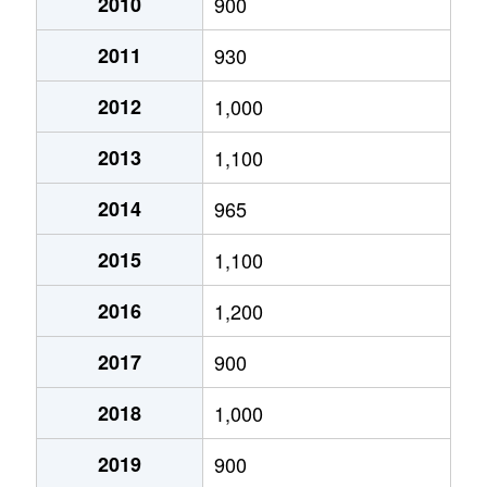
2010
900
高野町
200万円
谷頭
徒歩2
安久町
320万円
西都城
徒歩45分
2011
930
立野町
5,500万円
都城
徒歩2
安久町
430万円
都城
徒歩1時間
2012
1,000
太郎坊町
32,000万円
都城
徒歩1
山田町中霧島
580万円
谷頭
徒歩9分
2013
1,100
太郎坊町
1,400万円
都城
徒歩1
山之口町花木
740万円
山之口
徒歩7分
2014
965
妻ケ丘町
2,900万円
都城
徒歩1
山之口町花木
560万円
山之口
徒歩4分
2015
1,100
年見町
370万円
都城
徒歩1
山之口町花木
850万円
山之口
徒歩11分
2016
1,200
年見町
3,300万円
都城
徒歩1
山之口町花木
1,600万円
山之口
-
2017
900
都北町
2,300万円
都城
徒歩1
横市町
800万円
五十市
徒歩45分
2018
1,000
都北町
1,300万円
都城
徒歩1
吉尾町
2,100万円
日向庄内
徒歩45分
2019
900
都北町
2,300万円
都城
徒歩4