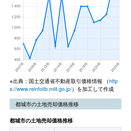
庄内町
250万円
谷頭
徒歩45分
上東町
560万円
都城
徒歩2
庄内町
400万円
谷頭
徒歩6分
上町
160万円
西都城
徒歩9
庄内町
200万円
谷頭
徒歩45分
久保原町
1,400万円
五十市
徒歩1
庄内町
780万円
谷頭
徒歩45分
久保原町
540万円
五十市
徒歩9
庄内町
260万円
谷頭
徒歩45分
久保原町
700万円
五十市
徒歩1
神之山町
1,400万円
都城
徒歩45分
※出典：国土交通省不動産取引価格情報 （
http
久保原町
1,900万円
五十市
徒歩1
千町
1,100万円
都城
徒歩10分
s://www.reinfolib.mlit.go.jp/
）を加工して作成
久保原町
550万円
五十市
徒歩5
大王町
1,800万円
都城
徒歩16分
都城市の土地売却価格推移
久保原町
1,900万円
五十市
徒歩1
鷹尾
1,400万円
西都城
徒歩18分
都城市の土地売却価格推移
郡元町
2,700万円
都城
徒歩2
高木町
4,100万円
都城
徒歩1時間