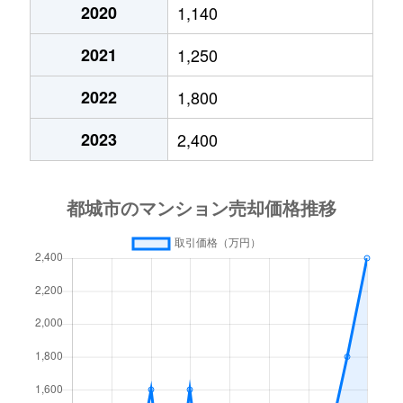
上川東
150万円
都城
徒歩1
2020
1,140
志比田町
340万円
都城
徒歩45分
上水流町
850万円
万ケ塚
徒歩4
2021
1,250
下川東
590万円
都城
徒歩18分
2022
1,800
上水流町
270万円
万ケ塚
徒歩4
下川東
1,000万円
都城
徒歩15分
2023
2,400
上水流町
1,000万円
万ケ塚
徒歩4
下水流町
300万円
万ケ塚
徒歩1時間
上長飯町
1,100万円
西都城
徒歩4
下長飯町
520万円
西都城
徒歩45分
上長飯町
1,400万円
西都城
徒歩4
下長飯町
50万円
西都城
徒歩29分
上長飯町
530万円
都城
徒歩4
下長飯町
340万円
西都城
徒歩45分
上長飯町
550万円
都城
徒歩4
下長飯町
2,200万円
西都城
徒歩28分
上長飯町
200万円
都城
徒歩4
下長飯町
2,500万円
西都城
徒歩45分
上長飯町
600万円
都城
徒歩4