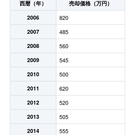
西暦（年）
売却価格（万円）
郡元町
1,800万円
都城
徒歩2
高木町
350万円
山之口
徒歩1時間
2006
820
郡元町
2,000万円
都城
徒歩4
高崎町大牟田
320万円
高崎新田
徒歩14分
2007
485
五十町
2,500万円
五十市
徒歩1
高崎町大牟田
93万円
高崎新田
徒歩6分
2008
560
五十町
860万円
五十市
徒歩1
高崎町大牟田
340万円
高崎新田
徒歩9分
2009
545
五十町
2,000万円
五十市
徒歩1
高城町大井手
400万円
山之口
徒歩9分
2010
500
五十町
1,800万円
五十市
徒歩2
高城町大井手
400万円
山之口
徒歩11分
2011
620
栄町
4,500万円
都城
徒歩1
高城町桜木
400万円
山之口
徒歩45分
2012
520
栄町
1,500万円
都城
徒歩6
高城町穂満坊
370万円
山之口
徒歩45分
2013
505
志比田町
1,300万円
西都城
徒歩2
高城町穂満坊
39万円
山之口
徒歩45分
2014
555