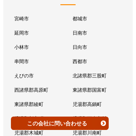
南鷹尾町
700万円
西都城
徒歩2
南横市町
2,000万円
五十市
徒歩4
宮崎市
都城市
南横市町
延岡市
2,800万円
日南市
五十市
徒歩2
小林市
日向市
南横市町
820万円
西都城
徒歩4
串間市
西都市
蓑原町
800万円
五十市
徒歩2
えびの市
北諸県郡三股町
蓑原町
370万円
五十市
徒歩1
西諸県郡高原町
東諸県郡国富町
蓑原町
420万円
五十市
徒歩1
東諸県郡綾町
児湯郡高鍋町
都島町
1,000万円
西都城
徒歩1
児湯郡新富町
児湯郡西米良村
都島町
1,500万円
西都城
徒歩1
この会社
に問い合わせる
児湯郡木城町
児湯郡川南町
都島町
500万円
西都城
徒歩1