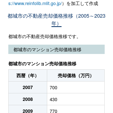
上町
1,500万円
西都城
徒歩9分
s://www.reinfolib.mlit.go.jp/
）を加工して作成
今町
380万円
五十市
徒歩4
北原町
570万円
都城
徒歩7分
都城市の不動産売却価格推移（2005～2023
年）
今町
1,500万円
五十市
徒歩1
北原町
3,900万円
都城
徒歩8分
今町
1,500万円
五十市
徒歩4
都城市の不動産売却価格推移です。
久保原町
170万円
五十市
徒歩6分
岩満町
300万円
万ケ塚
徒歩1
都城市のマンション売却価格推移
久保原町
1,400万円
五十市
徒歩13分
祝吉
2,800万円
都城
徒歩1
郡元町
1,800万円
都城
徒歩29分
都城市のマンション売却価格推移
祝吉
700万円
都城
徒歩1
郡元町
1,600万円
都城
徒歩24分
西暦（年）
売却価格（万円）
乙房町
170万円
日向庄内
徒歩2
郡元町
2007
550万円
700
都城
徒歩29分
乙房町
6,700万円
日向庄内
徒歩8
2008
430
郡元町
700万円
都城
徒歩45分
甲斐元町
640万円
西都城
徒歩1
2009
770
郡元町
500万円
都城
徒歩45分