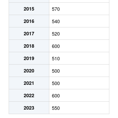
志比田町
550万円
西都城
徒歩2
太郎坊町
720万円
都城
徒歩1時間
2015
570
志比田町
1,400万円
西都城
徒歩2
太郎坊町
750万円
都城
徒歩1時間
2016
540
志比田町
1,600万円
都城
徒歩4
太郎坊町
750万円
都城
徒歩1時間
2017
520
志比田町
450万円
都城
徒歩4
天神町
740万円
西都城
徒歩19分
2018
600
下水流町
11万円
万ケ塚
徒歩1
年見町
850万円
都城
徒歩15分
2019
510
下長飯町
250万円
西都城
徒歩4
都北町
500万円
都城
徒歩45分
2020
500
下長飯町
650万円
西都城
徒歩4
都北町
730万円
都城
徒歩45分
2021
500
庄内町
1,400万円
谷頭
徒歩4
2022
600
豊満町
200万円
三股
徒歩1時間
庄内町
400万円
谷頭
徒歩4
2023
550
中原町
1,900万円
都城
徒歩16分
庄内町
50万円
谷頭
徒歩4