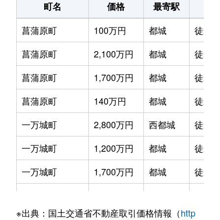
町名
価格
最寄駅
駅
金田町
1,300万円
日向庄内
徒歩45分
菖蒲原町
100万円
都城
徒歩2
上川東
100万円
都城
徒歩28分
菖蒲原町
2,100万円
都城
徒歩1
上水流町
500万円
万ケ塚
徒歩45分
菖蒲原町
1,700万円
都城
徒歩2
上水流町
380万円
万ケ塚
徒歩45分
菖蒲原町
140万円
都城
徒歩1
上水流町
300万円
万ケ塚
徒歩45分
一万城町
2,800万円
西都城
徒歩4
上水流町
350万円
都城
徒歩2時
一万城町
1,200万円
都城
徒歩4
上長飯町
550万円
都城
徒歩45分
一万城町
1,700万円
都城
徒歩4
上長飯町
600万円
都城
徒歩45分
一万城町
1,500万円
都城
徒歩4
上東町
2,500万円
都城
徒歩25分
※出典：国土交通省不動産取引価格情報（
http
一万城町
1,600万円
都城
徒歩4