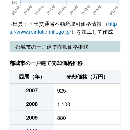
高崎町大牟田
1,800万円
高崎新田
徒歩8
南横市町
680万円
五十市
徒歩45分
高崎町前田
150万円
日向前田
徒歩3
※出典：国土交通省不動産取引価格情報 （
http
南横市町
480万円
五十市
徒歩45分
s://www.reinfolib.mlit.go.jp/
）を加工して作成
高崎町前田
330万円
日向前田
徒歩2
蓑原町
950万円
五十市
徒歩25分
都城市の一戸建て売却価格推移
高城町桜木
100万円
山之口
徒歩4
蓑原町
910万円
五十市
徒歩14分
都城市の一戸建て売却価格推移
高城町桜木
2,200万円
山之口
徒歩4
都原町
1,500万円
西都城
徒歩25分
西暦（年）
売却価格（万円）
高城町桜木
500万円
山之口
徒歩4
宮丸町
140万円
西都城
徒歩9分
2007
925
高城町四家
2,900万円
青井岳
徒歩2
宮丸町
160万円
西都城
徒歩12分
2008
1,100
高城町四家
50万円
高崎新田
徒歩2
安久町
800万円
西都城
徒歩45分
2009
880
高城町穂満坊
350万円
山之口
徒歩4
安久町
280万円
西都城
徒歩1時間