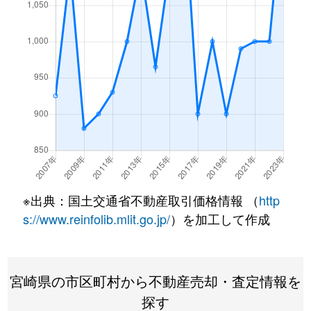
早鈴町
1,200万円
西都城
徒歩2
早水町
3,800万円
都城
徒歩2
東町
600万円
西都城
徒歩1
姫城町
1,500万円
西都城
徒歩1
姫城町
5,000万円
西都城
徒歩2
平江町
2,500万円
都城
徒歩8
※出典：国土交通省不動産取引価格情報 （
http
s://www.reinfolib.mlit.go.jp/
）を加工して作成
平江町
470万円
都城
徒歩1
平塚町
1,400万円
五十市
徒歩1
宮崎県の市区町村から不動産売却・査定情報を
広原町
2,400万円
都城
徒歩4
探す