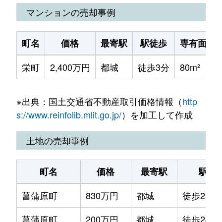
マンションの売却事例
町名
価格
最寄駅
駅徒歩
専有面積
栄町
2,400万円
都城
徒歩3分
80m²
※出典：国土交通省不動産取引価格情報（
http
s://www.reinfolib.mlit.go.jp/
）を加工して作成
土地の売却事例
町名
価格
最寄駅
駅徒
菖蒲原町
830万円
都城
徒歩25分
菖蒲原町
200万円
都城
徒歩24分