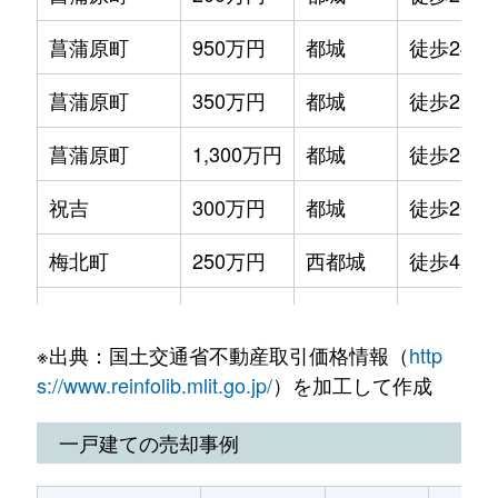
菖蒲原町
950万円
都城
徒歩24分
菖蒲原町
350万円
都城
徒歩25分
菖蒲原町
1,300万円
都城
徒歩20分
祝吉
300万円
都城
徒歩20分
梅北町
250万円
西都城
徒歩45分
乙房町
460万円
日向庄内
徒歩11分
※出典：国土交通省不動産取引価格情報（
http
乙房町
480万円
日向庄内
徒歩8分
s://www.reinfolib.mlit.go.jp/
）を加工して作成
菓子野町
240万円
谷頭
徒歩24分
一戸建ての売却事例
菓子野町
950万円
谷頭
徒歩12分