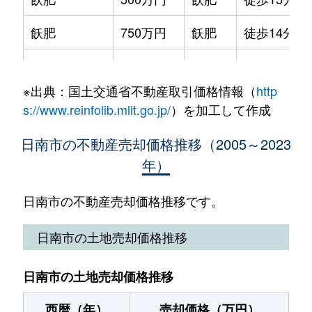
西弁分
200万円
日南
徒歩18分
飫肥
750万円
飫肥
徒歩14分
大字平野
310万円
日南
徒歩16分
北郷町北河内
950万円
北郷
徒歩45分
大字平野
380万円
日南
徒歩16分
※出典：国土交通省不動産取引価格情報（
http
木山
750万円
油津
徒歩7分
大字平野
430万円
日南
徒歩16分
s://www.reinfolib.mlit.go.jp/
）を加工して作成
大字酒谷
40万円
飫肥
徒歩1時間1
大字平野
480万円
日南
徒歩15分
日南市の不動産売却価格推移（2005～2023
年）
瀬貝
2,000万円
油津
徒歩11分
大字富土
17万円
伊比井
徒歩20分
瀬西
200万円
油津
徒歩7分
日南市の不動産売却価格推移です。
大字星倉
720万円
飫肥
徒歩19分
園田
650万円
油津
徒歩8分
日南市の土地売却価格推移
大字星倉
720万円
飫肥
徒歩19分
園田
1,700万円
油津
徒歩9分
星倉
320万円
飫肥
徒歩18分
日南市の土地売却価格推移
中央通
400万円
日南
徒歩1分
西暦（年）
売却価格（万円）