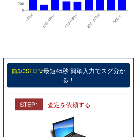
最短45秒 簡単入力でスグ分か
簡単3STEP♪
る！
STEP1
査定を依頼する