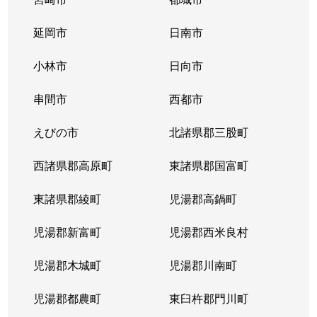
延岡市
日南市
小林市
日向市
串間市
西都市
えびの市
北諸県郡三股町
西諸県郡高原町
東諸県郡国富町
東諸県郡綾町
児湯郡高鍋町
児湯郡新富町
児湯郡西米良村
児湯郡木城町
児湯郡川南町
児湯郡都農町
東臼杵郡門川町