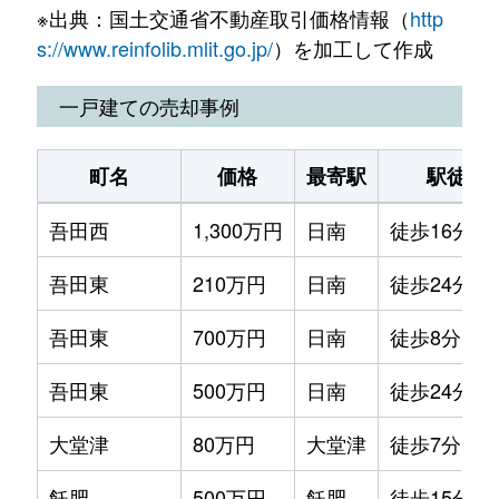
※出典：国土交通省不動産取引価格情報（
http
北郷町郷之原
29万円
北郷
徒歩8分
s://www.reinfolib.mlit.go.jp/
）を加工して作成
戸高
570万円
日南
徒歩11分
一戸建ての売却事例
戸高
630万円
日南
徒歩11分
町名
価格
最寄駅
駅徒歩
中平野
530万円
日南
徒歩13分
吾田西
1,300万円
日南
徒歩16分
中平野
200万円
日南
徒歩8分
吾田東
210万円
日南
徒歩24分
南郷町中村
300万円
南郷
徒歩14分
吾田東
700万円
日南
徒歩8分
南郷町中村
100万円
南郷
徒歩18分
吾田東
500万円
日南
徒歩24分
南郷町西町
500万円
日南
徒歩16分
大堂津
80万円
大堂津
徒歩7分
大字西弁分
230万円
日南
徒歩16分
飫肥
500万円
飫肥
徒歩15分