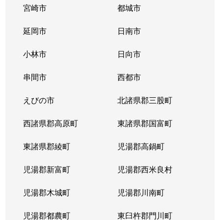
宮崎市
都城市
延岡市
日南市
小林市
日向市
串間市
西都市
えびの市
北諸県郡三股町
西諸県郡高原町
東諸県郡国富町
東諸県郡綾町
児湯郡高鍋町
児湯郡新富町
児湯郡西米良村
児湯郡木城町
児湯郡川南町
児湯郡都農町
東臼杵郡門川町