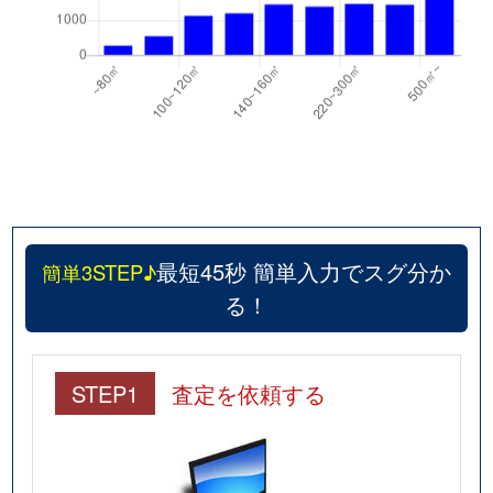
最短45秒 簡単入力でスグ分か
簡単3STEP♪
る！
STEP1
査定を依頼する