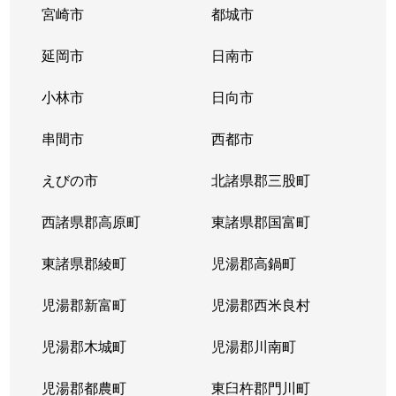
宮崎市
都城市
延岡市
日南市
小林市
日向市
串間市
西都市
えびの市
北諸県郡三股町
西諸県郡高原町
東諸県郡国富町
東諸県郡綾町
児湯郡高鍋町
児湯郡新富町
児湯郡西米良村
児湯郡木城町
児湯郡川南町
児湯郡都農町
東臼杵郡門川町