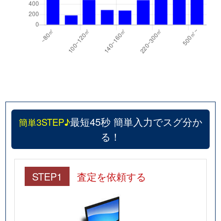
最短45秒 簡単入力でスグ分か
簡単3STEP♪
る！
STEP1
査定を依頼する