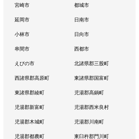
宮崎市
都城市
延岡市
日南市
小林市
日向市
串間市
西都市
えびの市
北諸県郡三股町
西諸県郡高原町
東諸県郡国富町
東諸県郡綾町
児湯郡高鍋町
児湯郡新富町
児湯郡西米良村
児湯郡木城町
児湯郡川南町
児湯郡都農町
東臼杵郡門川町