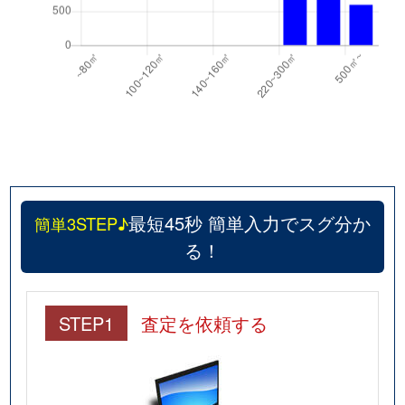
最短45秒 簡単入力でスグ分か
簡単3STEP♪
る！
STEP1
査定を依頼する