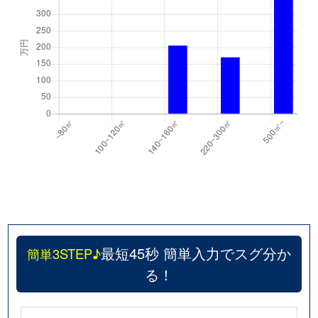
最短45秒 簡単入力でスグ分か
簡単3STEP♪
る！