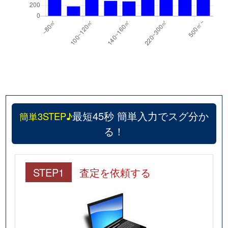
最短45秒 簡単入力でスグ分か
簡単3STEP♪
る！
STEP1
査定を依頼する