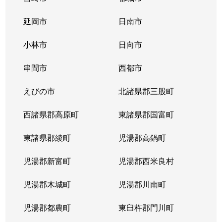
延岡市
日南市
小林市
日向市
串間市
西都市
えびの市
北諸県郡三股町
西諸県郡高原町
東諸県郡国富町
東諸県郡綾町
児湯郡高鍋町
児湯郡新富町
児湯郡西米良村
児湯郡木城町
児湯郡川南町
児湯郡都農町
東臼杵郡門川町