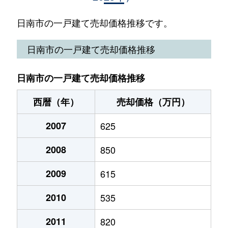
瀬西
200万円
油津
徒歩7分
日南市の一戸建て売却価格推移です。
園田
650万円
油津
徒歩8分
日南市の一戸建て売却価格推移
園田
1,700万円
油津
徒歩9分
日南市の一戸建て売却価格推移
中央通
400万円
日南
徒歩1分
西暦（年）
売却価格（万円）
中央通
3,000万円
日南
徒歩6分
2007
625
戸高
1,600万円
日南
徒歩12分
2008
850
南郷町中村
500万円
南郷
徒歩14分
2009
615
南郷町中村
280万円
南郷
徒歩24分
2010
535
南郷町東町
150万円
南郷
徒歩2分
2011
820