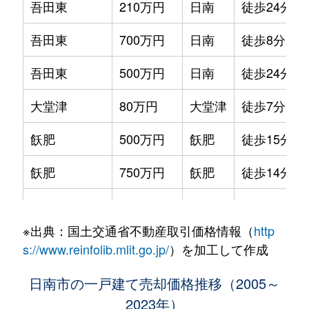
吾田東
210万円
日南
徒歩24分
吾田東
700万円
日南
徒歩8分
吾田東
500万円
日南
徒歩24分
大堂津
80万円
大堂津
徒歩7分
飫肥
500万円
飫肥
徒歩15分
飫肥
750万円
飫肥
徒歩14分
北郷町北河内
950万円
北郷
徒歩45分
※出典：国土交通省不動産取引価格情報（
http
木山
750万円
油津
徒歩7分
s://www.reinfolib.mlit.go.jp/
）を加工して作成
大字酒谷
40万円
飫肥
徒歩1時間1
日南市の一戸建て売却価格推移（2005～
2023年）
瀬貝
2,000万円
油津
徒歩11分