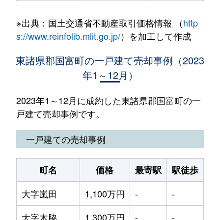
※出典：国土交通省不動産取引価格情報 （
http
s://www.reinfolib.mlit.go.jp/
）を加工して作成
東諸県郡国富町の一戸建て売却事例（2023
年1～12月）
2023年1～12月に成約した東諸県郡国富町の一
戸建て売却事例です。
一戸建ての売却事例
町名
価格
最寄駅
駅徒歩
土
大字嵐田
1,100万円
-
-
74
大字木脇
1,300万円
-
-
13