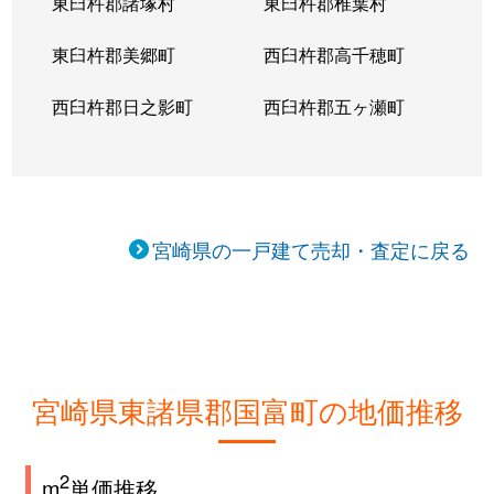
東臼杵郡諸塚村
東臼杵郡椎葉村
東臼杵郡美郷町
西臼杵郡高千穂町
西臼杵郡日之影町
西臼杵郡五ヶ瀬町
宮崎県の一戸建て売却・査定に戻る
宮崎県東諸県郡国富町の地価推移
2
m
単価推移