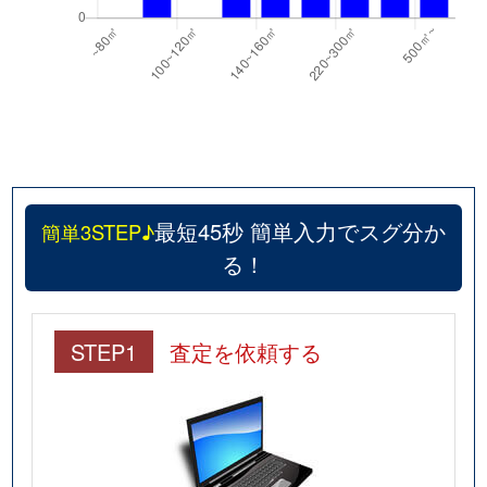
最短45秒 簡単入力でスグ分か
簡単3STEP♪
る！
STEP1
査定を依頼する