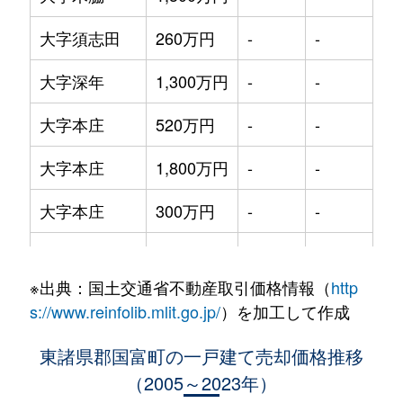
大字須志田
260万円
-
-
39
大字深年
1,300万円
-
-
16
大字本庄
520万円
-
-
29
大字本庄
1,800万円
-
-
14
大字本庄
300万円
-
-
27
大字本庄
1,800万円
-
-
48
※出典：国土交通省不動産取引価格情報（
http
大字本庄
600万円
-
-
20
s://www.reinfolib.mlit.go.jp/
）を加工して作成
大字宮王丸
1,900万円
-
-
97
東諸県郡国富町の一戸建て売却価格推移
（2005～2023年）
大字森永
300万円
-
-
97