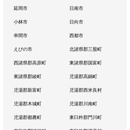
延岡市
日南市
小林市
日向市
串間市
西都市
えびの市
北諸県郡三股町
西諸県郡高原町
東諸県郡国富町
東諸県郡綾町
児湯郡高鍋町
児湯郡新富町
児湯郡西米良村
児湯郡木城町
児湯郡川南町
児湯郡都農町
東臼杵郡門川町