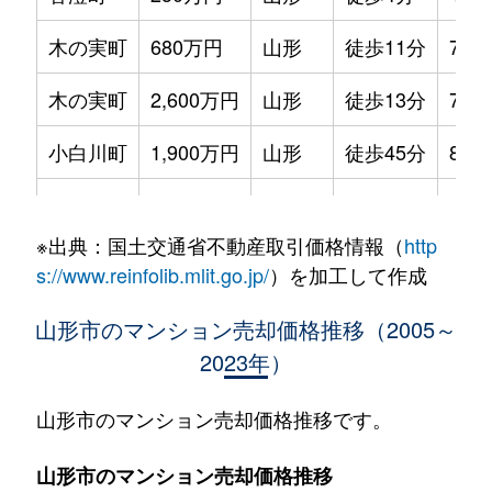
木の実町
680万円
山形
徒歩11分
75m
木の実町
2,600万円
山形
徒歩13分
70m
小白川町
1,900万円
山形
徒歩45分
80m
小荷駄町
1,800万円
山形
徒歩21分
80m
※出典：国土交通省不動産取引価格情報（
http
桜田東
600万円
山形
徒歩45分
70m
s://www.reinfolib.mlit.go.jp/
）を加工して作成
桜町
2,000万円
山形
徒歩7分
70m
山形市のマンション売却価格推移（2005～
2023年）
鉄砲町
2,000万円
山形
徒歩24分
75m
十日町
3,400万円
山形
徒歩10分
90m
山形市のマンション売却価格推移です。
十日町
2,500万円
山形
徒歩10分
75m
山形市のマンション売却価格推移