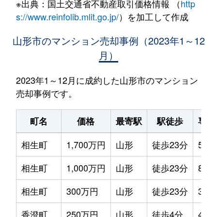
※出典：国土交通省不動産取引価格情報 （
http
s://www.reinfolib.mlit.go.jp/
）を加工して作成
山形市のマンション売却事例（2023年1～12
月）
2023年1～12月に成約した山形市のマンション
売却事例です。
町名
価格
最寄駅
駅徒歩
専有
相生町
1,700万円
山形
徒歩23分
55m
相生町
1,000万円
山形
徒歩23分
80m
相生町
300万円
山形
徒歩23分
35m
香澄町
250万円
山形
徒歩4分
40m