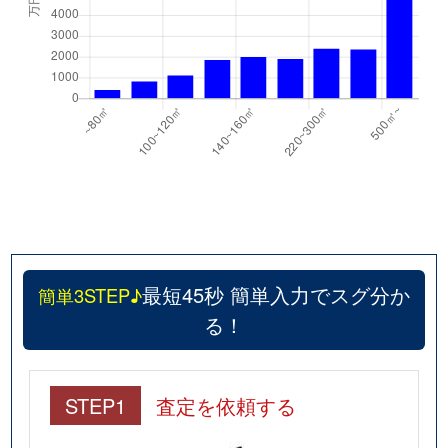
最短45秒 簡単入力でスグ分か
簡単3STEP♪
る！
STEP1
査定を依頼する