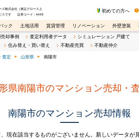
ーズ株式会社（東証グロース上
初めての方へ
ビスです 証券コード：4445
バック
土地活用
賃貸管理
リノベーション
外壁塗装
ライン講座
リビンマガジンBiz
不動産売却ご相談デスク
別売却事例
査定利用者データ
シミュレーション 戸建て
住み替え・買い替え
不動産売買
不動産仲介
・査定
山形県
南陽市
形県南陽市のマンション売却・
南陽市のマンション売却情報
て、現在該当するものがございません。新しいデータが