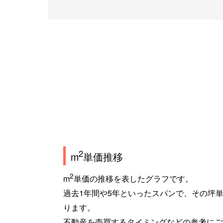
2
m
単価推移
2
m
単価の推移を表したグラフです。
過去1年間や5年といったスパンで、その坪
ります。
不動産を売買するタイミングなどの参考にご