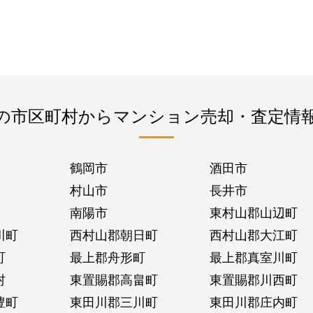
の市区町村からマンション売却・査定情
鶴岡市
酒田市
村山市
長井市
南陽市
東村山郡山辺町
川町
西村山郡朝日町
西村山郡大江町
町
最上郡舟形町
最上郡真室川町
村
東置賜郡高畠町
東置賜郡川西町
豊町
東田川郡三川町
東田川郡庄内町