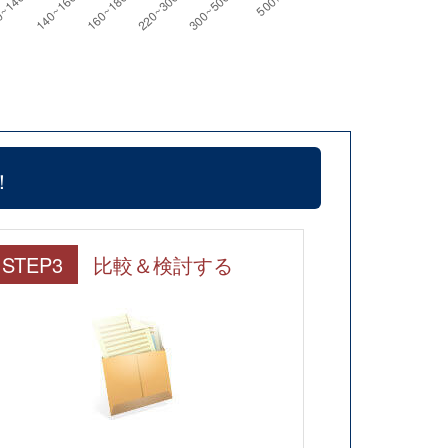
！
STEP3
比較＆検討する