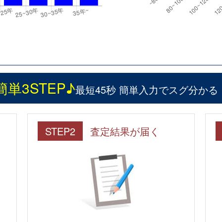
簡単3STEP♪
最短45秒 簡単入力でスグ分かる
STEP2
査定結果が届く