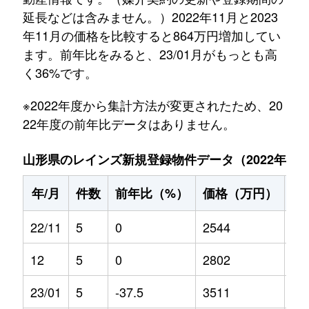
延長などは含みません。）2022年11月と2023
年11月の価格を比較すると864万円増加してい
ます。前年比をみると、23/01月がもっとも高
く36%です。
※2022年度から集計方法が変更されたため、20
22年度の前年比データはありません。
山形県のレインズ新規登録物件データ（2022年11月～
年/月
件数
前年比（%）
価格（万円）
前
22/11
5
0
2544
0
12
5
0
2802
0
23/01
5
-37.5
3511
36