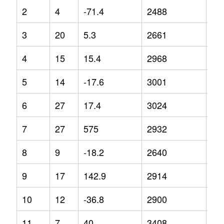
2
4
-71.4
2488
-8.
3
20
5.3
2661
7
4
15
15.4
2968
17
5
14
-17.6
3001
9.3
6
27
17.4
3024
8.1
7
27
575
2932
-8.
8
9
-18.2
2640
-1.
9
17
142.9
2914
-1
10
12
-36.8
2900
5.5
11
7
40
3408
34