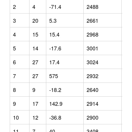
2
4
-71.4
2488
-8.
3
20
5.3
2661
7
4
15
15.4
2968
17
5
14
-17.6
3001
9.3
6
27
17.4
3024
8.1
7
27
575
2932
-8.
8
9
-18.2
2640
-1.
9
17
142.9
2914
-1
10
12
-36.8
2900
5.5
11
7
40
3408
34