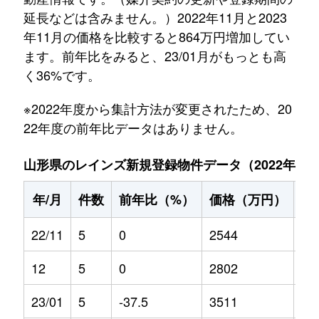
延長などは含みません。）2022年11月と2023
年11月の価格を比較すると864万円増加してい
ます。前年比をみると、23/01月がもっとも高
く36%です。
※2022年度から集計方法が変更されたため、20
22年度の前年比データはありません。
山形県のレインズ新規登録物件データ（2022年11月～
年/月
件数
前年比（%）
価格（万円）
前
22/11
5
0
2544
0
12
5
0
2802
0
23/01
5
-37.5
3511
36