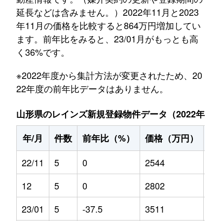
延長などは含みません。）2022年11月と2023
年11月の価格を比較すると864万円増加してい
ます。前年比をみると、23/01月がもっとも高
く36%です。
※2022年度から集計方法が変更されたため、20
22年度の前年比データはありません。
山形県のレインズ新規登録物件データ（2022年11月～
年/月
件数
前年比（%）
価格（万円）
前
22/11
5
0
2544
0
12
5
0
2802
0
23/01
5
-37.5
3511
36