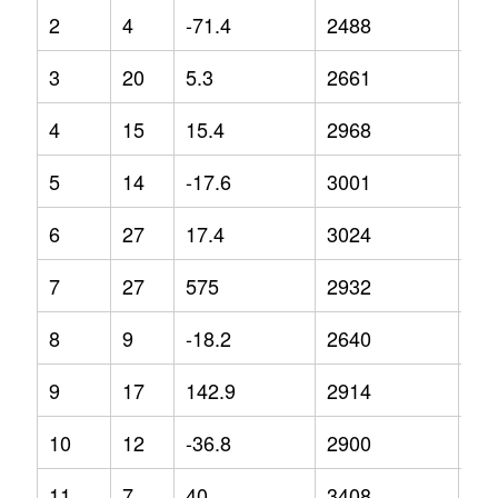
2
4
-71.4
2488
-8.
3
20
5.3
2661
7
4
15
15.4
2968
17
5
14
-17.6
3001
9.3
6
27
17.4
3024
8.1
7
27
575
2932
-8.
8
9
-18.2
2640
-1.
9
17
142.9
2914
-1
10
12
-36.8
2900
5.5
11
7
40
3408
34