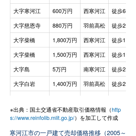
大字寒河江
600万円
西寒河江
徒歩6分
大字慈恩寺
880万円
羽前高松
徒歩20分
大字柴橋
1,800万円
西寒河江
徒歩17分
大字柴橋
1,500万円
西寒河江
徒歩19分
大字島
5万円
南寒河江
徒歩21分
大字白岩
1,400万円
羽前高松
徒歩27分
新山町
2,200万円
寒河江
徒歩45分
※出典：国土交通省不動産取引価格情報（
http
七日町
2,600万円
寒河江
徒歩17分
s://www.reinfolib.mlit.go.jp/
）を加工して作成
西根
1,900万円
寒河江
徒歩23分
寒河江市の一戸建て売却価格推移（2005～