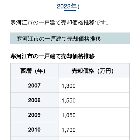
2023年）
大字西根
2,300万円
寒河江
徒歩27分
本町
2,300万円
寒河江
徒歩6分
寒河江市の一戸建て売却価格推移です。
緑町
620万円
西寒河江
徒歩11分
寒河江市の一戸建て売却価格推移
南町
970万円
寒河江
徒歩11分
寒河江市の一戸建て売却価格推移
大字八鍬
500万円
羽前高松
徒歩9分
西暦（年）
売却価格（万円）
八幡町
2,700万円
西寒河江
徒歩4分
2007
1,300
六供町
40万円
西寒河江
徒歩4分
2008
1,550
（大字なし）
350万円
寒河江
徒歩45分
2009
1,050
2010
1,700