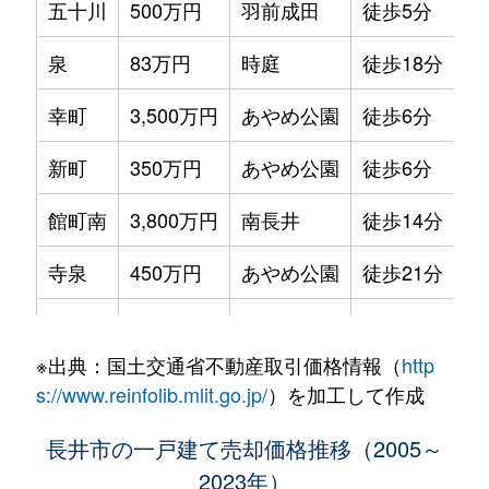
五十川
500万円
羽前成田
徒歩5分
29
泉
83万円
時庭
徒歩18分
20
幸町
3,500万円
あやめ公園
徒歩6分
30
新町
350万円
あやめ公園
徒歩6分
63
館町南
3,800万円
南長井
徒歩14分
84
寺泉
450万円
あやめ公園
徒歩21分
55
中道
2,500万円
長井
徒歩9分
17
※出典：国土交通省不動産取引価格情報（
http
成田
460万円
あやめ公園
徒歩19分
73
s://www.reinfolib.mlit.go.jp/
）を加工して作成
成田
1,800万円
羽前成田
徒歩6分
20
長井市の一戸建て売却価格推移（2005～
2023年）
森
150万円
あやめ公園
徒歩45分
11