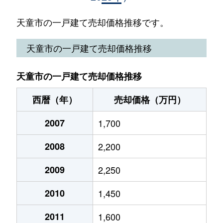
久野本
2,800万円
天童
徒歩12分
15
天童市の一戸建て売却価格推移です。
大字窪野目
100万円
乱川
徒歩45分
54
天童市の一戸建て売却価格推移
小関
2,500万円
天童
徒歩13分
18
天童市の一戸建て売却価格推移
大字清池
350万円
高擶
徒歩5分
40
西暦（年）
売却価格（万円）
長岡北
1,400万円
天童南
徒歩10分
24
2007
1,700
中里
3,000万円
高擶
徒歩9分
19
2008
2,200
中里
2,000万円
高擶
徒歩11分
33
2009
2,250
中里
950万円
高擶
徒歩7分
44
2010
1,450
中里
2,600万円
高擶
徒歩7分
13
2011
1,600