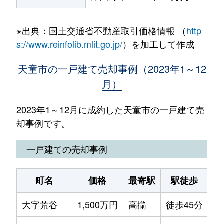
※出典：国土交通省不動産取引価格情報 （
http
s://www.reinfolib.mlit.go.jp/
）を加工して作成
天童市の一戸建て売却事例（2023年1～12
月）
2023年1～12月に成約した天童市の一戸建て売
却事例です。
一戸建ての売却事例
町名
価格
最寄駅
駅徒歩
土
大字荒谷
1,500万円
高擶
徒歩45分
51