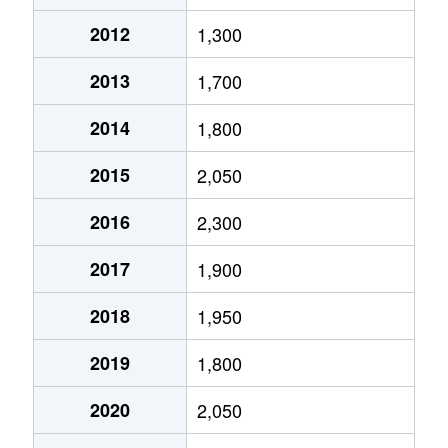
糠塚
700万円
天童
徒歩24分
12
2012
1,300
大字原町
3,500万円
天童南
徒歩45分
23
2013
1,700
東久野本
2,600万円
天童
徒歩23分
24
2014
1,800
東久野本
1,900万円
天童
徒歩25分
22
2015
2,050
東芳賀
2,300万円
天童南
徒歩13分
24
2016
2,300
交り江
1,200万円
天童
徒歩9分
27
2017
1,900
大字乱川
960万円
乱川
徒歩13分
21
2018
1,950
乱川
2,300万円
乱川
徒歩4分
38
2019
1,800
乱川
5,100万円
乱川
徒歩7分
81
2020
2,050