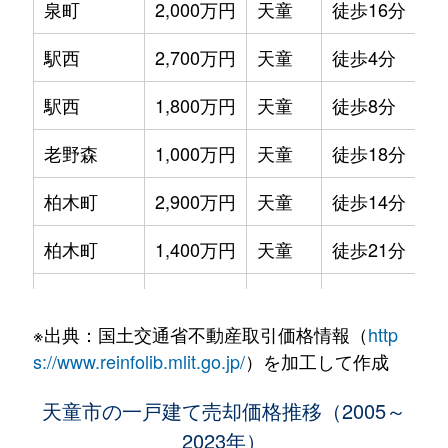
泉町
2,000万円
天童
徒歩16分
36
駅西
2,700万円
天童
徒歩4分
24
駅西
1,800万円
天童
徒歩8分
24
老野森
1,000万円
天童
徒歩18分
31
柏木町
2,900万円
天童
徒歩14分
17
柏木町
1,400万円
天童
徒歩21分
34
柏木町
2,600万円
天童
徒歩19分
19
※出典：国土交通省不動産取引価格情報（
http
北久野本
1,500万円
天童
徒歩25分
22
s://www.reinfolib.mlit.go.jp/
）を加工して作成
久野本
290万円
天童
徒歩18分
18
天童市の一戸建て売却価格推移（2005～
2023年）
久野本
2,700万円
天童
徒歩14分
19