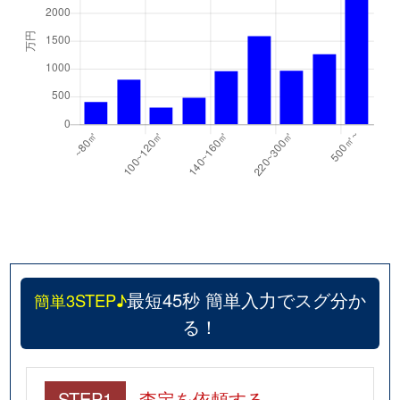
最短45秒 簡単入力でスグ分か
簡単3STEP♪
る！
STEP1
査定を依頼する