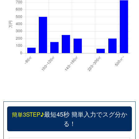
最短45秒 簡単入力でスグ分か
簡単3STEP♪
る！