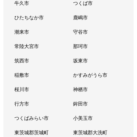
牛久市
つくば市
ひたちなか市
鹿嶋市
潮来市
守谷市
常陸大宮市
那珂市
筑西市
坂東市
稲敷市
かすみがうら市
桜川市
神栖市
行方市
鉾田市
つくばみらい市
小美玉市
東茨城郡茨城町
東茨城郡大洗町