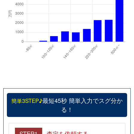
最短45秒 簡単入力でスグ分か
簡単3STEP♪
る！
STEP1
査定を依頼する