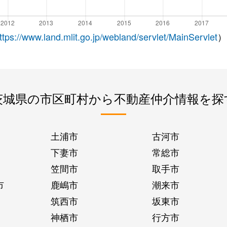
ttps://www.land.mlit.go.jp/webland/servlet/MainServlet
）
茨城県の市区町村から不動産仲介情報を探
土浦市
古河市
下妻市
常総市
笠間市
取手市
市
鹿嶋市
潮来市
筑西市
坂東市
神栖市
行方市