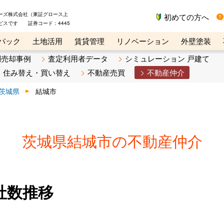
ーズ株式会社（東証グロース上
初めての方へ
ビスです 証券コード：4445
バック
土地活用
賃貸管理
リノベーション
外壁塗装
ライン講座
リビンマガジンBiz
不動産売却ご相談デスク
別売却事例
査定利用者データ
シミュレーション 戸建て
住み替え・買い替え
不動産売買
不動産仲介
茨城県
結城市
茨城県結城市の不動産仲介
社数推移