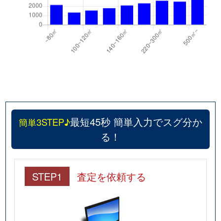
最短45秒 簡単入力でスグ分か
簡単3STEP♪
る！
STEP1
査定を依頼する