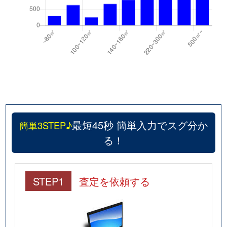
最短45秒 簡単入力でスグ分か
簡単3STEP♪
る！
STEP1
査定を依頼する