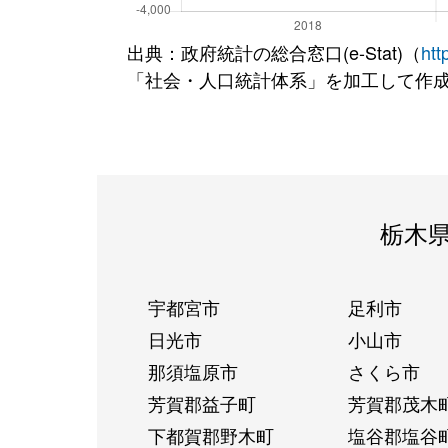
出典：政府統計の総合窓口(e-Stat)（
htt
「社会・人口統計体系」を加工して作
栃木
宇都宮市
足利市
日光市
小山市
那須塩原市
さくら市
芳賀郡益子町
芳賀郡茂木
下都賀郡野木町
塩谷郡塩谷