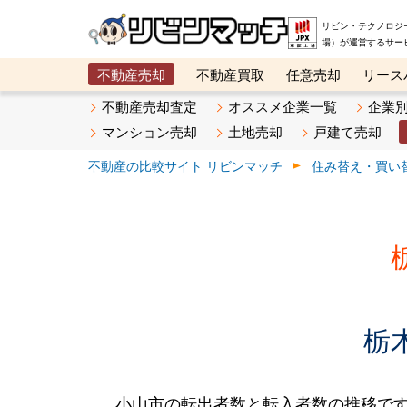
リビン・テクノロジ
場）が運営するサー
不動産売却
不動産買取
任意売却
リース
メタ住宅展示場
ベスト不動産カンパニー
オン
不動産売却査定
オススメ企業一覧
企業
マンション売却
土地売却
戸建て売却
不動産の比較サイト リビンマッチ
住み替え・買い
栃
小山市の転出者数と転入者数の推移です。20