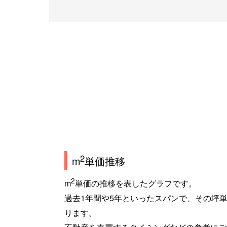
2
m
単価推移
2
m
単価の推移を表したグラフです。
過去1年間や5年といったスパンで、その坪
ります。
不動産を売買するタイミングなどの参考にご