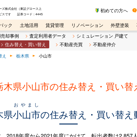
ーズ株式会社（東証グロース上
初めての方へ
ビスです 証券コード：4445
バック
土地活用
賃貸管理
リノベーション
外壁塗装
ライン講座
リビンマガジンBiz
不動産売却ご相談デスク
別売却事例
査定利用者データ
シミュレーション 戸建て
住み替え・買い替え
不動産売買
不動産仲介
替え
栃木県
小山市
栃木県小山市の住み替え・買い替
おやまし
木県
小山市
の住み替え・買い替え
18年度から2021年度にかけて、転出者数は2,857人（2