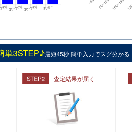
簡単3STEP♪
最短45秒 簡単入力でスグ分かる
STEP2
査定結果が届く