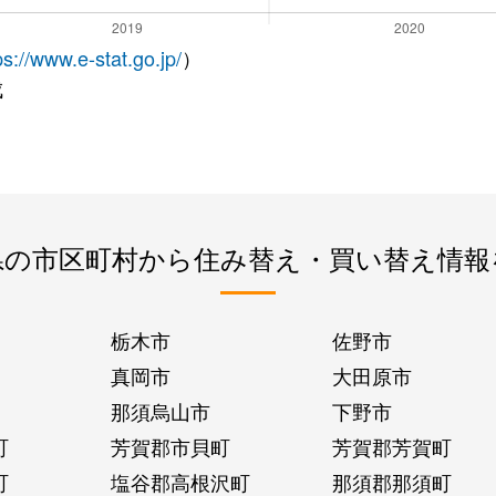
ps://www.e-stat.go.jp/
）
成
県の市区町村から住み替え・買い替え情報
栃木市
佐野市
真岡市
大田原市
那須烏山市
下野市
町
芳賀郡市貝町
芳賀郡芳賀町
町
塩谷郡高根沢町
那須郡那須町