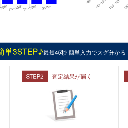
簡単3STEP♪
最短45秒 簡単入力でスグ分かる
STEP2
査定結果が届く