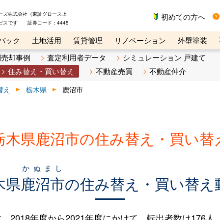
ーズ株式会社（東証グロース上
初めての方へ
ビスです 証券コード：4445
バック
土地活用
賃貸管理
リノベーション
外壁塗装
ライン講座
リビンマガジンBiz
不動産売却ご相談デスク
別売却事例
査定利用者データ
シミュレーション 戸建て
住み替え・買い替え
不動産売買
不動産仲介
替え
栃木県
鹿沼市
栃木県鹿沼市の住み替え・買い替
かぬまし
木県
鹿沼市
の住み替え・買い替え
18年度から2021年度にかけて、転出者数は176人（7.