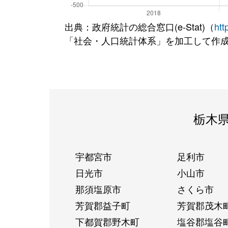
出典：政府統計の総合窓口(e-Stat)（
htt
「社会・人口統計体系」を加工して作
栃木
宇都宮市
足利市
日光市
小山市
那須塩原市
さくら市
芳賀郡益子町
芳賀郡茂木
下都賀郡野木町
塩谷郡塩谷