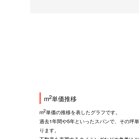
2
m
単価推移
2
m
単価の推移を表したグラフです。
過去1年間や5年といったスパンで、その坪
ります。
不動産を売買するタイミングなどの参考にご