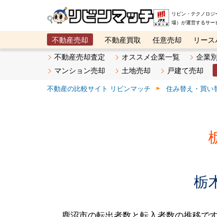
リビン・テクノロジ
場）が運営するサー
不動産売却
不動産買取
任意売却
リース
メタ住宅展示場
ベスト不動産カンパニー
オン
不動産売却査定
オススメ企業一覧
企業
マンション売却
土地売却
戸建て売却
不動産の比較サイト リビンマッチ
住み替え・買い
栃
鹿沼市の転出者数と転入者数の推移です。20