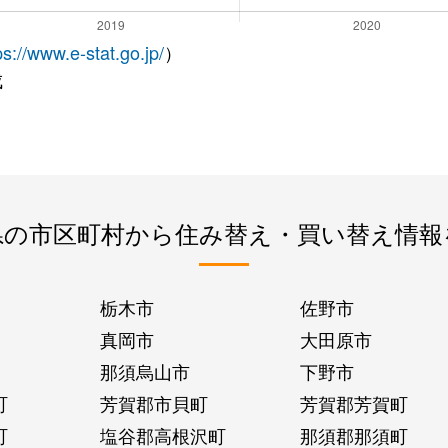
ps://www.e-stat.go.jp/
）
成
県の市区町村から住み替え・買い替え情報
栃木市
佐野市
真岡市
大田原市
那須烏山市
下野市
町
芳賀郡市貝町
芳賀郡芳賀町
町
塩谷郡高根沢町
那須郡那須町