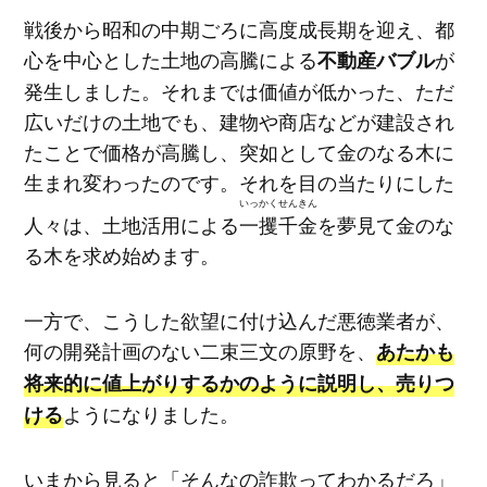
戦後から昭和の中期ごろに高度成長期を迎え、都
心を中心とした土地の高騰による
が
不動産バブル
発生しました。それまでは価値が低かった、ただ
広いだけの土地でも、建物や商店などが建設され
たことで価格が高騰し、突如として金のなる木に
生まれ変わったのです。それを目の当たりにした
いっかくせんきん
人々は、土地活用による
一攫千金
を夢見て金のな
る木を求め始めます。
一方で、こうした欲望に付け込んだ悪徳業者が、
何の開発計画のない二束三文の原野を、
あたかも
将来的に値上がりするかのように説明し、売りつ
ようになりました。
ける
いまから見ると「そんなの詐欺ってわかるだろ」