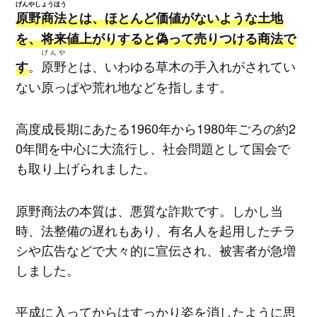
げんやしょうほう
原野商法
とは、ほとんど価値がないような土地
を、将来値上がりすると偽って売りつける商法で
げんや
。
原野
とは、いわゆる草木の手入れがされてい
す
ない原っぱや荒れ地などを指します。
高度成長期にあたる1960年から1980年ごろの約2
0年間を中心に大流行し、社会問題として国会で
も取り上げられました。
原野商法の本質は、悪質な詐欺です。しかし当
時、法整備の遅れもあり、有名人を起用したチラ
シや広告などで大々的に宣伝され、被害者が急増
しました。
平成に入ってからはすっかり姿を消したように思