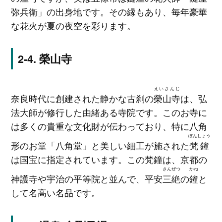
弥兵衛」の出身地です。その縁もあり、毎年豪華
な花火が夏の夜空を彩ります。
榮山寺
えいさんじ
奈良時代に創建された静かな古刹の
榮山寺
は、弘
法大師が修行した由緒ある寺院です。このお寺に
は多くの貴重な文化財が伝わっており、特に八角
ぼんしょう
形のお堂「八角堂」と美しい細工が施された
梵鐘
は国宝に指定されています。この梵鐘は、京都の
さんぜつ
かね
神護寺や宇治の平等院と並んで、平安
三絶
の
鐘
と
して名高い名品です。