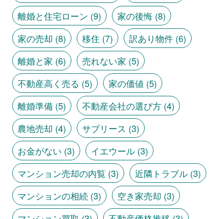
離婚と住宅ローン
(9)
家の後悔
(8)
家の売却
(8)
移住
(7)
訳あり物件
(6)
離婚と家
(6)
売れない家
(5)
不動産高く売る
(5)
家の価値
(5)
離婚準備
(5)
不動産会社の選び方
(4)
農地売却
(4)
サブリース
(3)
お金がない
(3)
イエウール
(3)
マンション売却の内覧
(3)
近隣トラブル
(3)
マンションの相続
(3)
空き家売却
(3)
マンション買取
(3)
不動産価格推移
(3)