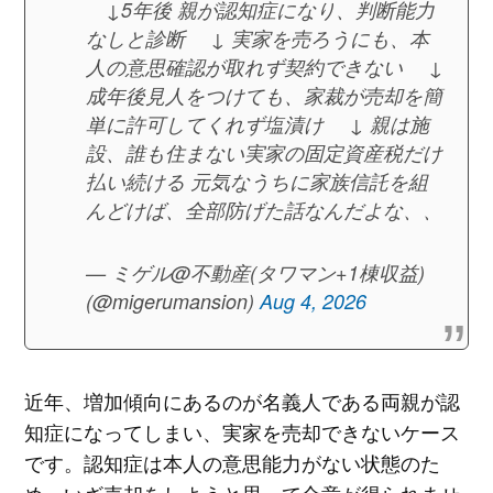
↓5年後 親が認知症になり、判断能力
なしと診断 ↓ 実家を売ろうにも、本
人の意思確認が取れず契約できない ↓
成年後見人をつけても、家裁が売却を簡
単に許可してくれず塩漬け ↓ 親は施
設、誰も住まない実家の固定資産税だけ
払い続ける 元気なうちに家族信託を組
んどけば、全部防げた話なんだよな、、
— ミゲル@不動産(タワマン+1棟収益)
(@migerumansion)
Aug 4, 2026
近年、増加傾向にあるのが名義人である両親が認
知症になってしまい、実家を売却できないケース
です。認知症は本人の意思能力がない状態のた
め、いざ売却をしようと思って合意が得られませ