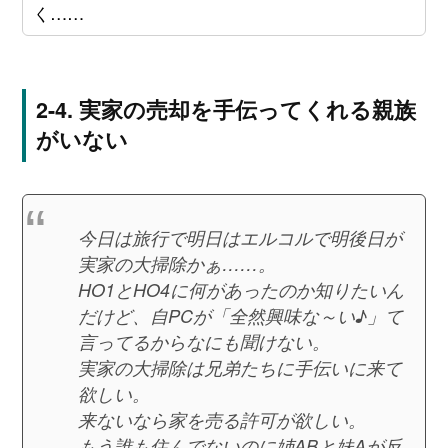
く……
実家の売却を手伝ってくれる親族
がいない
今日は旅行で明日はエルコルで明後日が
実家の大掃除かぁ……。
HO1とHO4に何があったのか知りたいん
だけど、自PCが「全然興味な～い♪」て
言ってるからなにも聞けない。
実家の大掃除は兄弟たちに手伝いに来て
欲しい。
来ないなら家を売る許可が欲しい。
もう誰も住んでないのに姉ABと妹Aが反