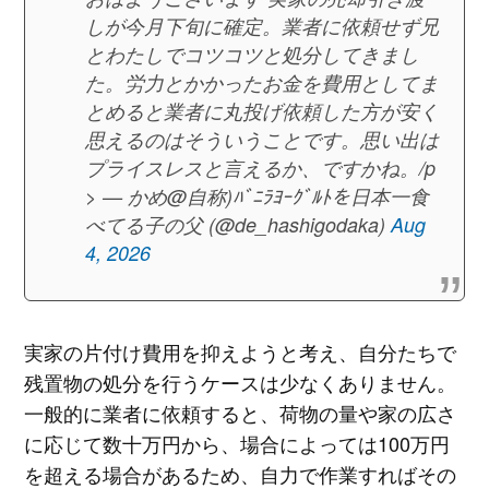
しが今月下旬に確定。業者に依頼せず兄
とわたしでコツコツと処分してきまし
た。労力とかかったお金を費用としてま
とめると業者に丸投げ依頼した方が安く
思えるのはそういうことです。思い出は
プライスレスと言えるか、ですかね。/p
> — かめ@自称)ﾊﾞﾆﾗﾖｰｸﾞﾙﾄを日本一食
べてる子の父 (@de_hashigodaka)
Aug
4, 2026
実家の片付け費用を抑えようと考え、自分たちで
残置物の処分を行うケースは少なくありません。
一般的に業者に依頼すると、荷物の量や家の広さ
に応じて数十万円から、場合によっては100万円
を超える場合があるため、自力で作業すればその