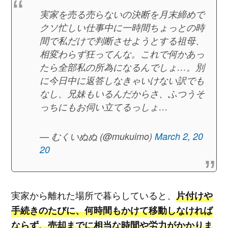
実家を売る売らないの決断を月末締めで
クソ忙しい仕事中に一時間ちょっとの時
間で私だけで判断させようとする祖母、
相変わらず狂ってんな。これで何かあっ
たら全部私の所為になるんでしょ…。別
に今日中に返答しなきゃいけない訳でも
なし、兄妹もいるんだからさ、ふつうそ
っちにもお伺い立てるっしょ…
— むくいぬぬ (@mukuimo)
March 2, 20
20
実家から離れた場所で暮らしていると、
片付けや
手続きのたびに、何時間もかけて移動しなければ
ならず、売却までに相当な時間や労力がかかりま