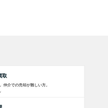
買取
。仲介での売却が難しい方。
。
理