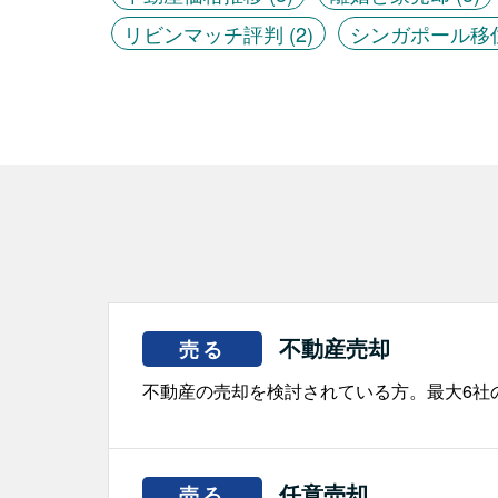
リビンマッチ評判
(2)
シンガポール移
不動産売却
売る
不動産の売却を検討されている方。最大6社
任意売却
売る