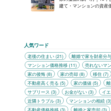
建て・マンションの資産
人気ワード
老後の住まい
(21)
離婚で家を財産分
マンション価格推移
(11)
売れないマ
家の後悔
(8)
家の売却
(8)
移住
(7)
不動産高く売る
(5)
家の価値
(5)
離
サブリース
(3)
お金がない
(3)
イエ
近隣トラブル
(3)
マンションの相続
(3
不動産価格推移
(3)
離婚と家売却
(3)