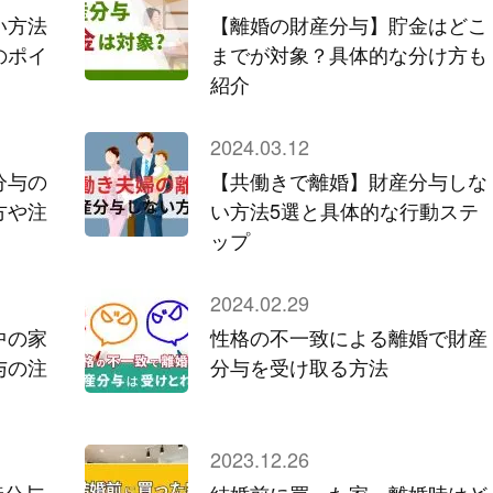
い方法
【離婚の財産分与】貯金はどこ
のポイ
までが対象？具体的な分け方も
紹介
2024.03.12
分与の
【共働きで離婚】財産分与しな
方や注
い方法5選と具体的な行動ステ
ップ
2024.02.29
中の家
性格の不一致による離婚で財産
与の注
分与を受け取る方法
2023.12.26