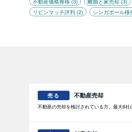
不動産価格推移
(3)
離婚と家売却
(3)
リビンマッチ評判
(2)
シンガポール移
不動産売却
売る
不動産の売却を検討されている方。最大6社