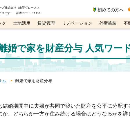
ーズ株式会社（東証グロース上
初めての方へ
ビスです 証券コード：4445
ック
土地活用
賃貸管理
リノベーション
外壁塗装
不
ライン講座
リビンマガジンBiz
離婚で家を財産分与 人気ワー
ラム
離婚で家を財産分与
は結婚期間中に夫婦が共同で築いた財産を公平に分配す
のか、どちらか一方が住み続ける場合はどうなるかを詳