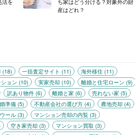
処法を
ち家はどう分ける？対象外の財
産はどれ？
与
(18)
一括査定サイト
(11)
海外移住
(11)
ンション
(10)
実家売却
(10)
離婚と住宅ローン
(9)
訳あり物件
(6)
離婚と家
(6)
売れない家
(5)
婚準備
(5)
不動産会社の選び方
(4)
農地売却
(4)
ウール
(3)
マンション売却の内覧
(3)
)
空き家売却
(3)
マンション買取
(3)