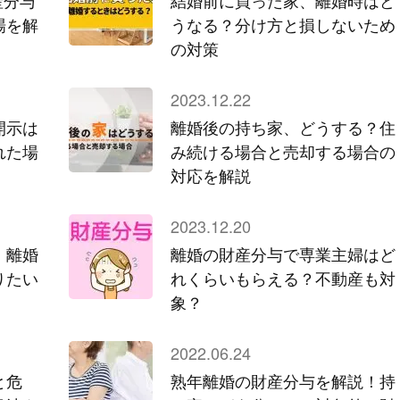
産分与
結婚前に買った家、離婚時はど
場を解
うなる？分け方と損しないため
の対策
2023.12.22
開示は
離婚後の持ち家、どうする？住
れた場
み続ける場合と売却する場合の
対応を解説
2023.12.20
」離婚
離婚の財産分与で専業主婦はど
りたい
れくらいもらえる？不動産も対
象？
2022.06.24
と危
熟年離婚の財産分与を解説！持