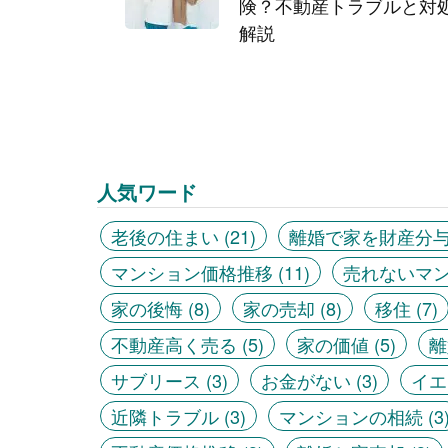
険？不動産トラブルと対
解説
人気ワード
老後の住まい
(21)
離婚で家を財産分
マンション価格推移
(11)
売れないマ
家の後悔
(8)
家の売却
(8)
移住
(7)
不動産高く売る
(5)
家の価値
(5)
離
サブリース
(3)
お金がない
(3)
イエ
近隣トラブル
(3)
マンションの相続
(3