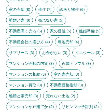
家の売却
(8)
移住
(7)
訳あり物件
(6)
離婚と家
(6)
売れない家
(5)
不動産高く売る
(5)
家の価値
(5)
離婚準備
(5)
不動産会社の選び方
(4)
農地売却
(4)
サブリース
(3)
お金がない
(3)
イエウール
(3)
マンション売却の内覧
(3)
近隣トラブル
(3)
マンションの相続
(3)
空き家売却
(3)
マンション買取
(3)
不動産価格推移
(3)
離婚と家売却
(3)
売れない土地
(2)
マンションか戸建てか
(2)
リビンマッチ評判
(2)