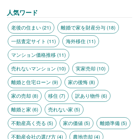
人気ワード
老後の住まい
(21)
離婚で家を財産分与
(18)
一括査定サイト
(11)
海外移住
(11)
マンション価格推移
(11)
売れないマンション
(10)
実家売却
(10)
離婚と住宅ローン
(9)
家の後悔
(8)
家の売却
(8)
移住
(7)
訳あり物件
(6)
離婚と家
(6)
売れない家
(5)
不動産高く売る
(5)
家の価値
(5)
離婚準備
(5)
不動産会社の選び方
(4)
農地売却
(4)