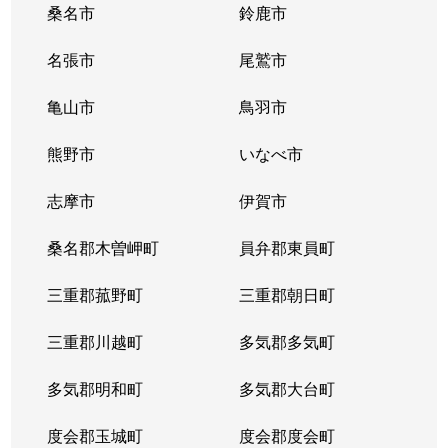
桑名市
鈴鹿市
名張市
尾鷲市
亀山市
鳥羽市
熊野市
いなべ市
志摩市
伊賀市
桑名郡木曽岬町
員弁郡東員町
三重郡菰野町
三重郡朝日町
三重郡川越町
多気郡多気町
多気郡明和町
多気郡大台町
度会郡玉城町
度会郡度会町