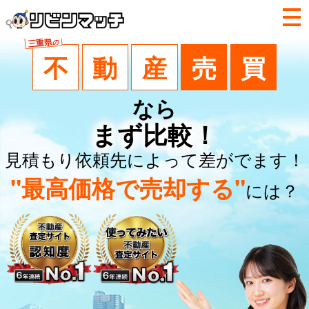
三重県
の
不
動
産
売
買
なら
まず比較！
見積もり依頼先によって差がでます！
"最高価格で売却する"
には？