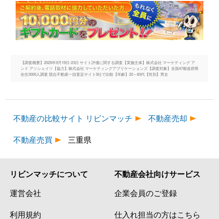
【調査概要】2025年9月19日-23日 サイト評価に関する調査【実施主体】株式会社 マーケティング ア
ンド アソシェイツ【協力】株式会社 マーケティングアプリケーションズ【調査対象】全国47都道府県
在住3000人調査 競合不動産一括査定サイト5社で比較【年齢】20～60代【性別】男女
不動産の比較サイト リビンマッチ
不動産売却
不動産売買
三重県
リビンマッチについて
不動産会社向けサービス
運営会社
企業会員のご登録
利用規約
仕入れ担当の方はこちら