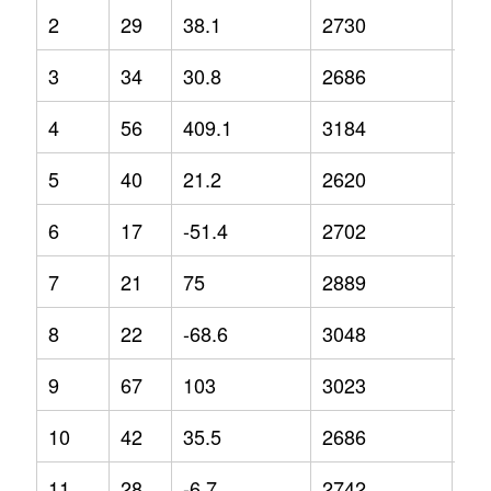
2
29
38.1
2730
-6.
3
34
30.8
2686
0.2
4
56
409.1
3184
22
5
40
21.2
2620
0.2
6
17
-51.4
2702
6.5
7
21
75
2889
10
8
22
-68.6
3048
-2
9
67
103
3023
10
10
42
35.5
2686
14
11
28
-6.7
2742
-0.