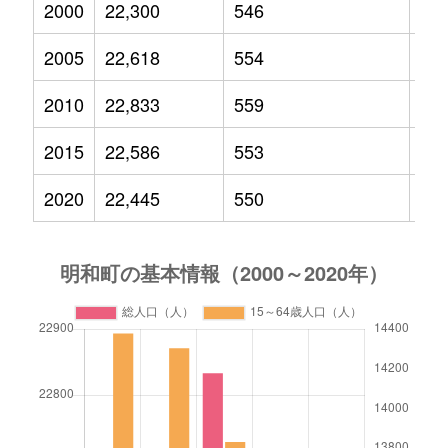
2000
22,300
546
3,4
2005
22,618
554
3,3
2010
22,833
559
3,3
2015
22,586
553
3,0
2020
22,445
550
2,9