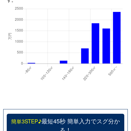
最短45秒 簡単入力でスグ分か
簡単3STEP♪
る！