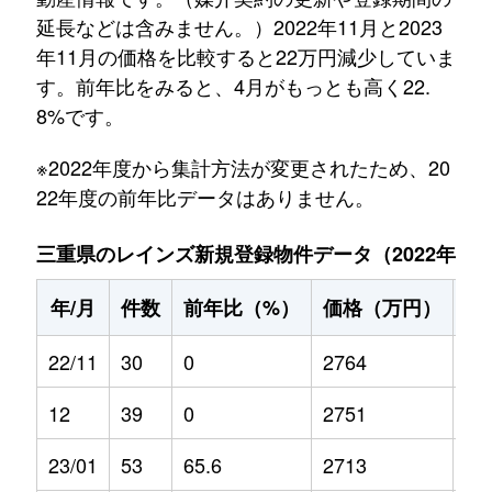
延長などは含みません。）2022年11月と2023
年11月の価格を比較すると22万円減少していま
す。前年比をみると、4月がもっとも高く22.
8%です。
※2022年度から集計方法が変更されたため、20
22年度の前年比データはありません。
三重県のレインズ新規登録物件データ（2022年11月～
年/月
件数
前年比（%）
価格（万円）
前
22/11
30
0
2764
0
12
39
0
2751
0
23/01
53
65.6
2713
-1.