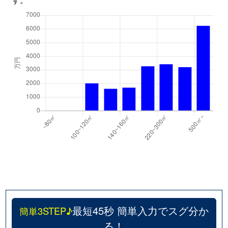
最短45秒 簡単入力でスグ分か
簡単3STEP♪
る！