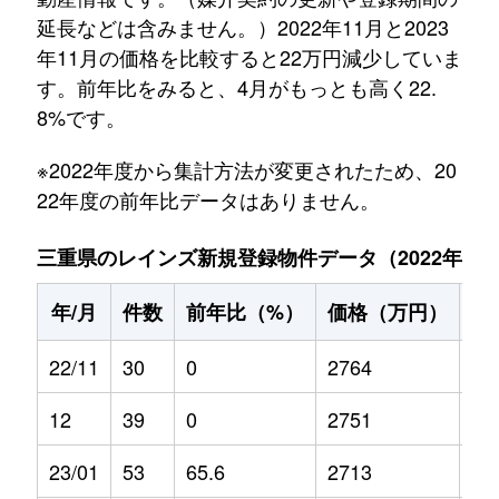
延長などは含みません。）2022年11月と2023
年11月の価格を比較すると22万円減少していま
す。前年比をみると、4月がもっとも高く22.
8%です。
※2022年度から集計方法が変更されたため、20
22年度の前年比データはありません。
三重県のレインズ新規登録物件データ（2022年11月～
年/月
件数
前年比（%）
価格（万円）
前
22/11
30
0
2764
0
12
39
0
2751
0
23/01
53
65.6
2713
-1.