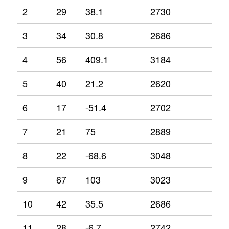
2
29
38.1
2730
-6.
3
34
30.8
2686
0.2
4
56
409.1
3184
22
5
40
21.2
2620
0.2
6
17
-51.4
2702
6.5
7
21
75
2889
10
8
22
-68.6
3048
-2
9
67
103
3023
10
10
42
35.5
2686
14
11
28
-6.7
2742
-0.