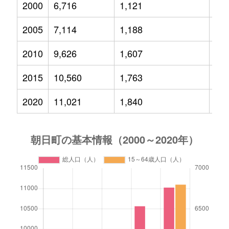
2000
6,716
1,121
1,0
2005
7,114
1,188
1,1
2010
9,626
1,607
2,0
2015
10,560
1,763
2,2
2020
11,021
1,840
2,0