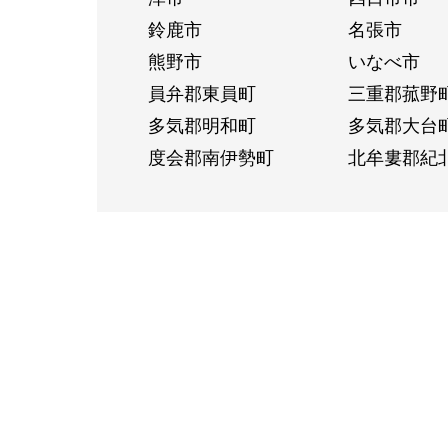
鈴鹿市
名張市
熊野市
いなべ市
員弁郡東員町
三重郡菰野
多気郡明和町
多気郡大台
度会郡南伊勢町
北牟婁郡紀