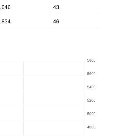
,646
43
2,626
,834
46
2,689