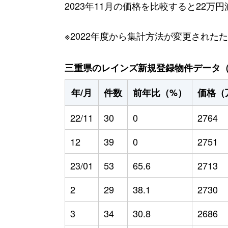
2023年11月の価格を比較すると22万
※2022年度から集計方法が変更された
三重県のレインズ新規登録物件データ（20
年/月
件数
前年比（%）
価格（
22/11
30
0
2764
12
39
0
2751
23/01
53
65.6
2713
2
29
38.1
2730
3
34
30.8
2686