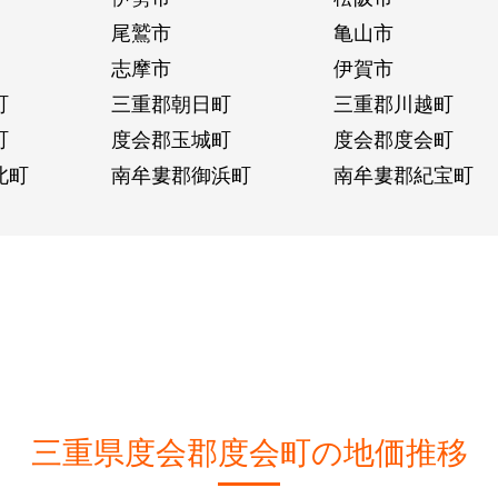
尾鷲市
亀山市
志摩市
伊賀市
町
三重郡朝日町
三重郡川越町
町
度会郡玉城町
度会郡度会町
北町
南牟婁郡御浜町
南牟婁郡紀宝町
三重県度会郡度会町の地価推移