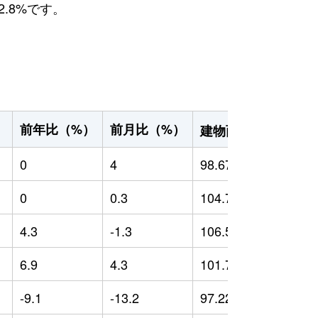
.8%です。
2
前年比（%）
前月比（%）
）
建物面積（m
）
0
4
98.67
0
0
0.3
104.73
0
4.3
-1.3
106.56
-
6.9
4.3
101.73
-
-9.1
-13.2
97.22
-