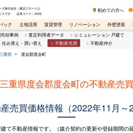
ーズ株式会社（東証グロース上
初めての方へ
ビスです 証券コード：4445
バック
土地活用
賃貸管理
リノベーション
外壁塗装
ライン講座
リビンマガジンBiz
不動産売却ご相談デスク
別売却事例
査定利用者データ
シミュレーション 戸建て
住み替え・買い替え
不動産売買
不動産仲介
三重県
度会郡度会町
三重県度会郡度会町の不動産売
売買価格情報（2022年11月～2
建て不動産情報です。（媒介契約の更新や登録期間の延長