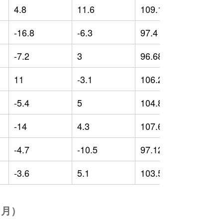
4.8
11.6
109.18
9
-16.8
-6.3
97.4
-
-7.2
3
96.68
-
11
-3.1
106.24
1
-5.4
5
104.88
-
-14
4.3
107.61
4
-4.7
-10.5
97.12
-
-3.6
5.1
103.54
4