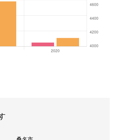
す
桑名市