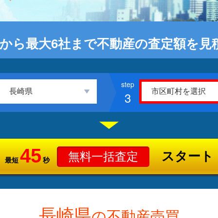
から最大6社まで不動産の査定額を見
3
45
スタート
無料一括査定
最短
秒
長崎県
の不動産売買