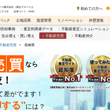
ーズ株式会社（東証グロース上
初めての方へ
ビスです 証券コード：4445
バック
土地活用
賃貸管理
リノベーション
外壁塗装
ライン講座
リビンマガジンBiz
不動産売却ご相談デスク
別売却事例
査定利用者データ
不動産査定シミュレーション
住み替え・買い替え
不動産売買
不動産仲介
不動産売買
長崎県
売
買
なら
較！
【調査実施主体】
株式会社マーケティング アンド アソシェ
て差がでます！
2025年9月19日-23日
する"
には？