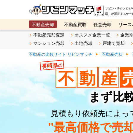
リビン・テクノロジ
場）が運営するサー
不動産売却
不動産買取
任意売却
リース
メタ住宅展示場
ベスト不動産カンパニー
オン
不動産売却査定
オススメ企業一覧
企業
マンション売却
土地売却
戸建て売却
不動産の比較サイト リビンマッチ
不動産売却
長崎県
の
不
動
産
まず比
見積もり依頼先によっ
"最高価格で売却