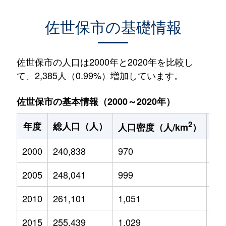
佐世保市の基礎情報
佐世保市の人口は2000年と2020年を比較し
て、2,385人（0.99%）増加しています。
佐世保市の基本情報（2000～2020年）
2
年度
総人口（人）
1
人口密度（人/km
）
2000
240,838
970
37,
2005
248,041
999
35,
2010
261,101
1,051
35,
2015
255,439
1,029
33,