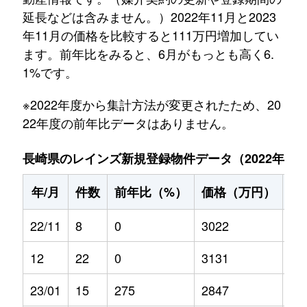
延長などは含みません。）2022年11月と2023
年11月の価格を比較すると111万円増加してい
ます。前年比をみると、6月がもっとも高く6.
1%です。
※2022年度から集計方法が変更されたため、20
22年度の前年比データはありません。
長崎県のレインズ新規登録物件データ（2022年11月～
年/月
件数
前年比（%）
価格（万円）
前
22/11
8
0
3022
0
12
22
0
3131
0
23/01
15
275
2847
-12