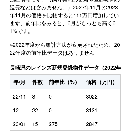
延長などは含みません。）2022年11月と2023
年11月の価格を比較すると111万円増加してい
ます。前年比をみると、6月がもっとも高く6.
1%です。
※2022年度から集計方法が変更されたため、20
22年度の前年比データはありません。
長崎県のレインズ新規登録物件データ（2022年11月～
年/月
件数
前年比（%）
価格（万円）
前
22/11
8
0
3022
0
12
22
0
3131
0
23/01
15
275
2847
-12