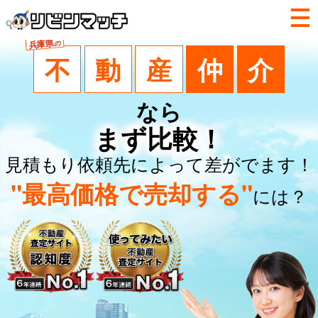
兵庫県
の
不
動
産
仲
介
なら
まず比較！
見積もり依頼先によって差がでます！
"最高価格で売却する"
には？