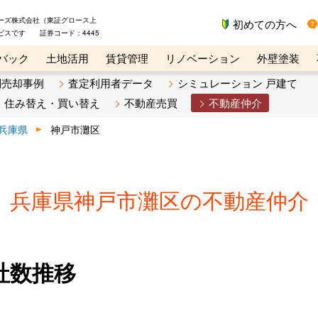
ーズ株式会社（東証グロース上
初めての方へ
ビスです 証券コード：4445
バック
土地活用
賃貸管理
リノベーション
外壁塗装
ライン講座
リビンマガジンBiz
不動産売却ご相談デスク
別売却事例
査定利用者データ
シミュレーション 戸建て
住み替え・買い替え
不動産売買
不動産仲介
兵庫県
神戸市灘区
兵庫県神戸市灘区の不動産仲介
社数推移