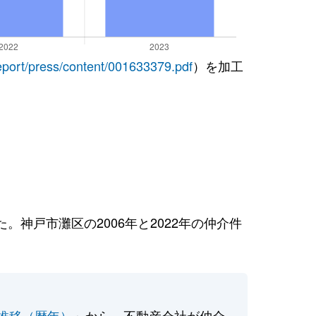
report/press/content/001633379.pdf
）を加工
神戸市灘区の2006年と2022年の仲介件
推移（暦年）
」から、不動産会社が仲介