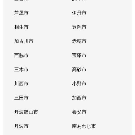
芦屋市
伊丹市
相生市
豊岡市
加古川市
赤穂市
西脇市
宝塚市
三木市
高砂市
川西市
小野市
三田市
加西市
丹波篠山市
養父市
丹波市
南あわじ市