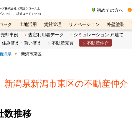
ーズ株式会社（東証グロース上
初めての方へ
ビスです 証券コード：4445
バック
土地活用
賃貸管理
リノベーション
外壁塗装
ライン講座
リビンマガジンBiz
不動産売却ご相談デスク
別売却事例
査定利用者データ
シミュレーション 戸建て
住み替え・買い替え
不動産売買
不動産仲介
新潟県
新潟市東区
新潟県新潟市東区の不動産仲介
社数推移