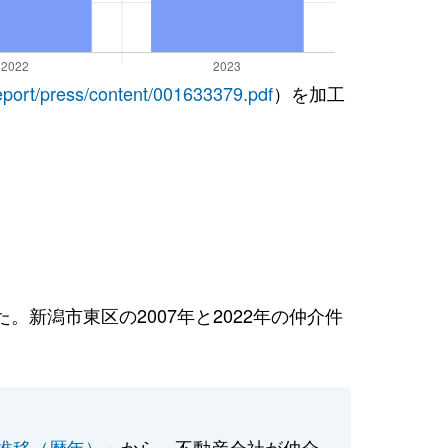
report/press/content/001633379.pdf
）を加工
新潟市東区の2007年と2022年の仲介件
推移（暦年）
」から、不動産会社が仲介