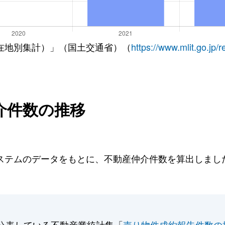
在地別集計）」（国土交通省）（
https://www.mlit.go.jp/
介件数の推移
テムのデータをもとに、不動産仲介件数を算出しました。
公表している不動産業統計集「
売り物件成約報告件数の