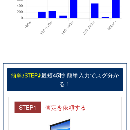
最短45秒 簡単入力でスグ分か
簡単3STEP♪
る！
STEP1
査定を依頼する