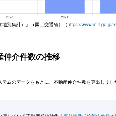
在地別集計）」（国土交通省）（
https://www.mlit.go.jp/
産仲介件数の推移
テムのデータをもとに、不動産仲介件数を算出しました。
。
公表している不動産業統計集「
売り物件成約報告件数の