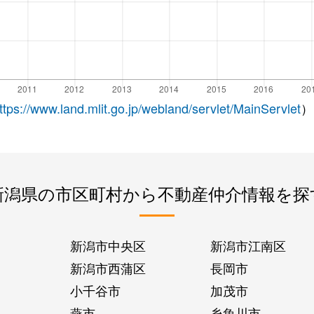
ttps://www.land.mlit.go.jp/webland/servlet/MainServlet
）
新潟県の市区町村から不動産仲介情報を探
新潟市中央区
新潟市江南区
新潟市西蒲区
長岡市
小千谷市
加茂市
燕市
糸魚川市