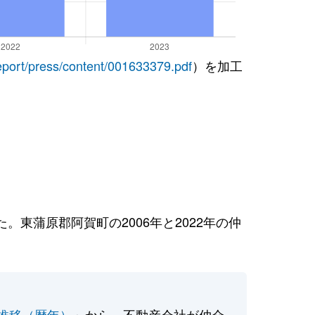
report/press/content/001633379.pdf
）を加工
東蒲原郡阿賀町の2006年と2022年の仲
推移（暦年）
」から、不動産会社が仲介