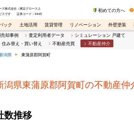
ーズ株式会社（東証グロース上
初めての方へ
ビスです 証券コード：4445
バック
土地活用
賃貸管理
リノベーション
外壁塗装
ライン講座
リビンマガジンBiz
不動産売却ご相談デスク
別売却事例
査定利用者データ
シミュレーション 戸建て
住み替え・買い替え
不動産売買
不動産仲介
新潟県
東蒲原郡阿賀町
新潟県東蒲原郡阿賀町の不動産仲
社数推移