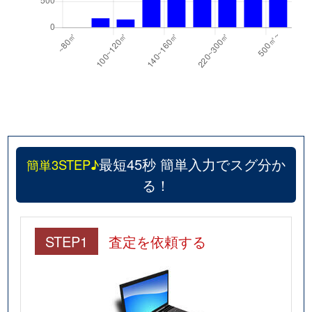
最短45秒 簡単入力でスグ分か
簡単3STEP♪
る！
STEP1
査定を依頼する