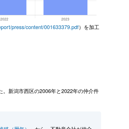
report/press/content/001633379.pdf
）を加工
新潟市西区の2006年と2022年の仲介件
推移（暦年）
」から、不動産会社が仲介