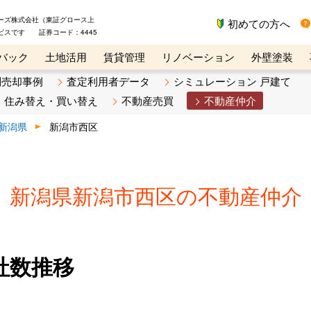
ーズ株式会社（東証グロース上
初めての方へ
ビスです 証券コード：4445
バック
土地活用
賃貸管理
リノベーション
外壁塗装
ライン講座
リビンマガジンBiz
不動産売却ご相談デスク
別売却事例
査定利用者データ
シミュレーション 戸建て
住み替え・買い替え
不動産売買
不動産仲介
新潟県
新潟市西区
新潟県新潟市西区の不動産仲介
社数推移