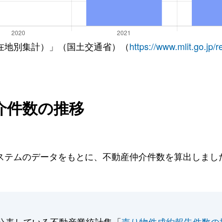
在地別集計）」（国土交通省）（
https://www.mlit.go.jp/
介件数の推移
テムのデータをもとに、不動産仲介件数を算出しました。
公表している不動産業統計集「
売り物件成約報告件数の