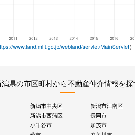
ttps://www.land.mlit.go.jp/webland/servlet/MainServlet
）
新潟県の市区町村から不動産仲介情報を探
新潟市中央区
新潟市江南区
新潟市西蒲区
長岡市
小千谷市
加茂市
燕市
糸魚川市