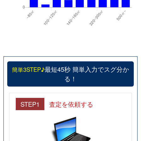
最短45秒 簡単入力でスグ分か
簡単3STEP♪
る！
STEP1
査定を依頼する