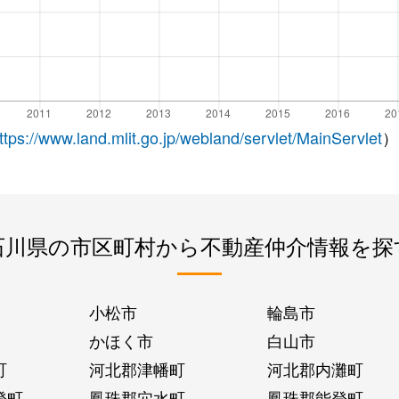
ttps://www.land.mlit.go.jp/webland/servlet/MainServlet
）
石川県の市区町村から不動産仲介情報を探
小松市
輪島市
かほく市
白山市
町
河北郡津幡町
河北郡内灘町
登町
鳳珠郡穴水町
鳳珠郡能登町