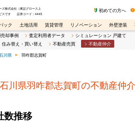
ーズ株式会社（東証グロース上
初めての方へ
ビスです 証券コード：4445
バック
土地活用
賃貸管理
リノベーション
外壁塗装
ライン講座
リビンマガジンBiz
不動産売却ご相談デスク
別売却事例
査定利用者データ
シミュレーション 戸建て
住み替え・買い替え
不動産売買
不動産仲介
石川県
羽咋郡志賀町
石川県羽咋郡志賀町の不動産仲
社数推移