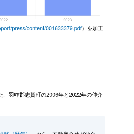
report/press/content/001633379.pdf
）を加工
羽咋郡志賀町の2006年と2022年の仲介
推移（暦年）
」から、不動産会社が仲介