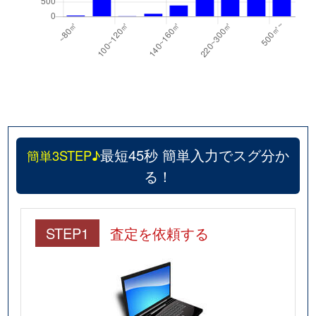
最短45秒 簡単入力でスグ分か
簡単3STEP♪
る！
STEP1
査定を依頼する